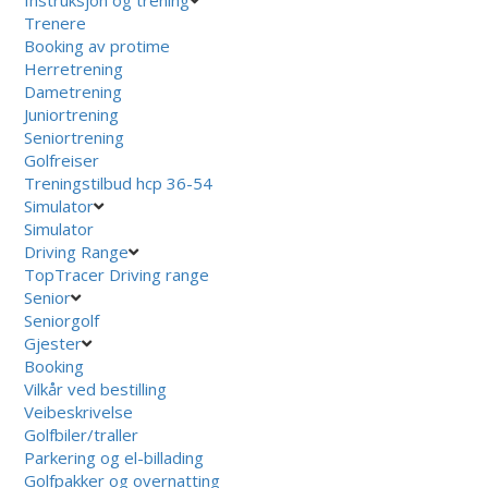
Trenere
Booking av protime
Herretrening
Dametrening
Juniortrening
Seniortrening
Golfreiser
Treningstilbud hcp 36-54
Simulator
Simulator
Driving Range
TopTracer Driving range
Senior
Seniorgolf
Gjester
Booking
Vilkår ved bestilling
Veibeskrivelse
Golfbiler/traller
Parkering og el-billading
Golfpakker og overnatting