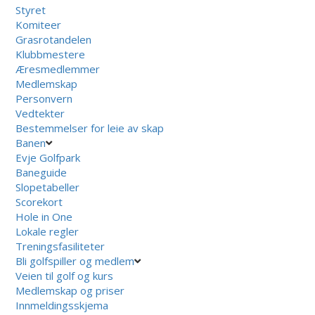
Styret
Komiteer
Grasrotandelen
Klubbmestere
Æresmedlemmer
Medlemskap
Personvern
Vedtekter
Bestemmelser for leie av skap
Banen
Evje Golfpark
Baneguide
Slopetabeller
Scorekort
Hole in One
Lokale regler
Treningsfasiliteter
Bli golfspiller og medlem
Veien til golf og kurs
Medlemskap og priser
Innmeldingsskjema