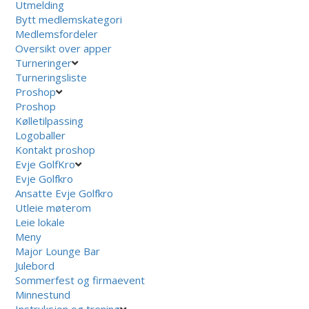
Utmelding
Bytt medlemskategori
Medlemsfordeler
Oversikt over apper
Turneringer
Turneringsliste
Proshop
Proshop
Kølletilpassing
Logoballer
Kontakt proshop
Evje GolfKro
Evje Golfkro
Ansatte Evje Golfkro
Utleie møterom
Leie lokale
Meny
Major Lounge Bar
Julebord
Sommerfest og firmaevent
Minnestund
Instruksjon og trening