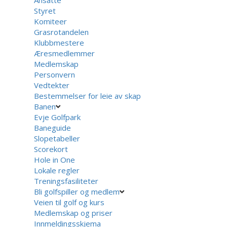
Styret
Komiteer
Grasrotandelen
Klubbmestere
Æresmedlemmer
Medlemskap
Personvern
Vedtekter
Bestemmelser for leie av skap
Banen
Evje Golfpark
Baneguide
Slopetabeller
Scorekort
Hole in One
Lokale regler
Treningsfasiliteter
Bli golfspiller og medlem
Veien til golf og kurs
Medlemskap og priser
Innmeldingsskjema