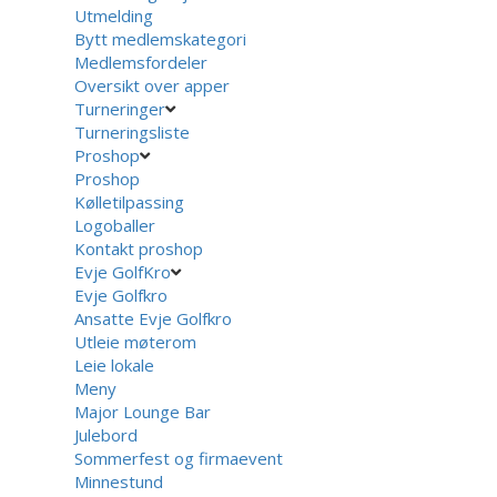
Utmelding
Bytt medlemskategori
Medlemsfordeler
Oversikt over apper
Turneringer
Turneringsliste
Proshop
Proshop
Kølletilpassing
Logoballer
Kontakt proshop
Evje GolfKro
Evje Golfkro
Ansatte Evje Golfkro
Utleie møterom
Leie lokale
Meny
Major Lounge Bar
Julebord
Sommerfest og firmaevent
Minnestund