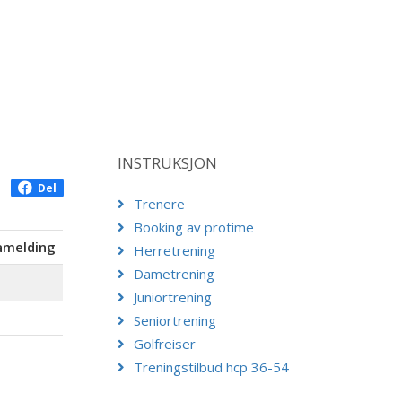
INSTRUKSJON
Del
Trenere
Booking av protime
åmelding
Herretrening
Dametrening
Juniortrening
Seniortrening
Golfreiser
Treningstilbud hcp 36-54