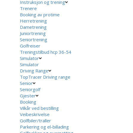
Instruksjon og trening
Trenere
Booking av protime
Herretrening
Dametrening
Juniortrening
Seniortrening
Golfreiser
Treningstilbud hcp 36-54
Simulator
Simulator
Driving Range
TopTracer Driving range
Senior
Seniorgolf
Gjester
Booking
Vilkår ved bestilling
Veibeskrivelse
Golfbiler/traller
Parkering og el-billading
Golfpakker og overnatting