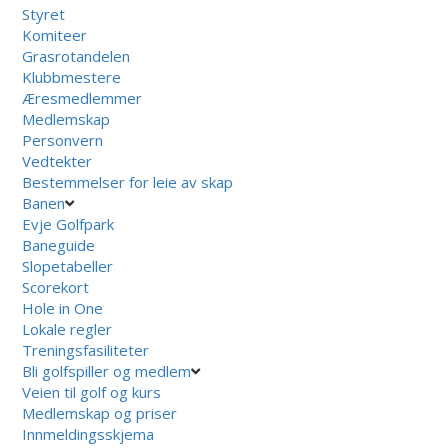
Styret
Komiteer
Grasrotandelen
Klubbmestere
Æresmedlemmer
Medlemskap
Personvern
Vedtekter
Bestemmelser for leie av skap
Banen
Evje Golfpark
Baneguide
Slopetabeller
Scorekort
Hole in One
Lokale regler
Treningsfasiliteter
Bli golfspiller og medlem
Veien til golf og kurs
Medlemskap og priser
Innmeldingsskjema