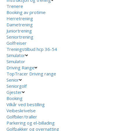
Trenere
Booking av protime
Herretrening
Dametrening
Juniortrening
Seniortrening
Golfreiser
Treningstilbud hcp 36-54
Simulator
Simulator
Driving Range
TopTracer Driving range
Senior
Seniorgolf
Gjester
Booking
Vilkår ved bestilling
Veibeskrivelse
Golfbiler/traller
Parkering og el-billading
Golfpakker og overnatting