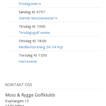
AUG
Fredagsnier'n
Søndag Kl. 0757
9
AUG
Garmin Mossemester`n
Tirsdag Kl. 1000
11
AUG
Tirsdagsgolf senior
Onsdag Kl. 18:00
12
AUG
Medlemstrening 36-54 hcp
Torsdag Kl. 1530
13
AUG
Herreserie
KONTAKT OSS
Moss & Rygge Golfklubb
Evjetangen 15
1570 Dilling