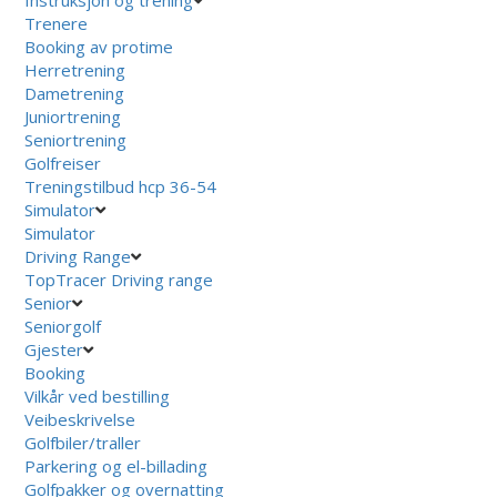
Trenere
Booking av protime
Herretrening
Dametrening
Juniortrening
Seniortrening
Golfreiser
Treningstilbud hcp 36-54
Simulator
Simulator
Driving Range
TopTracer Driving range
Senior
Seniorgolf
Gjester
Booking
Vilkår ved bestilling
Veibeskrivelse
Golfbiler/traller
Parkering og el-billading
Golfpakker og overnatting