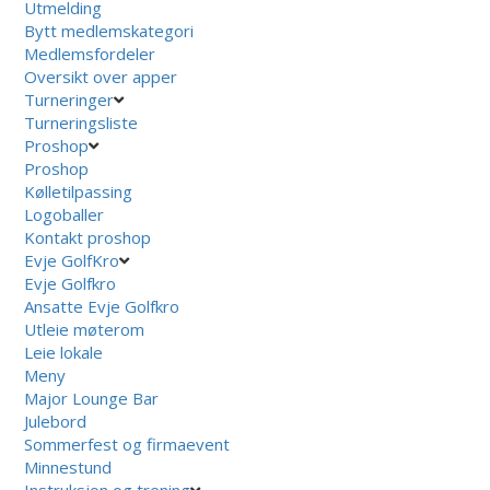
Utmelding
Bytt medlemskategori
Medlemsfordeler
Oversikt over apper
Turneringer
Turneringsliste
Proshop
Proshop
Kølletilpassing
Logoballer
Kontakt proshop
Evje GolfKro
Evje Golfkro
Ansatte Evje Golfkro
Utleie møterom
Leie lokale
Meny
Major Lounge Bar
Julebord
Sommerfest og firmaevent
Minnestund
Instruksjon og trening