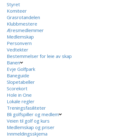
Styret
Komiteer
Grasrotandelen
Klubbmestere
Æresmedlemmer
Medlemskap
Personvern
Vedtekter
Bestemmelser for leie av skap
Banen
Evje Golfpark
Baneguide
Slopetabeller
Scorekort
Hole in One
Lokale regler
Treningsfasiliteter
Bli golfspiller og medlem
Veien til golf og kurs
Medlemskap og priser
Innmeldingsskjema