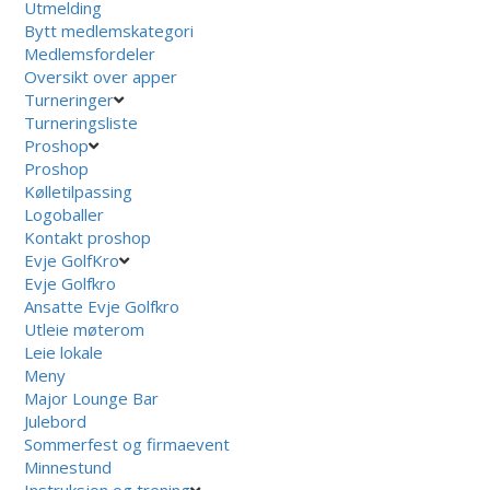
Utmelding
Bytt medlemskategori
Medlemsfordeler
Oversikt over apper
Turneringer
Turneringsliste
Proshop
Proshop
Kølletilpassing
Logoballer
Kontakt proshop
Evje GolfKro
Evje Golfkro
Ansatte Evje Golfkro
Utleie møterom
Leie lokale
Meny
Major Lounge Bar
Julebord
Sommerfest og firmaevent
Minnestund
Instruksjon og trening