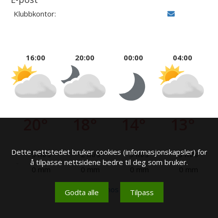
Klubbkontor:
16:00
20:00
00:00
04:00
20°
18°
14°
13°
Dette nettstedet bruker cookies (informasjonskapsler) for
5 m/s
2 m/s
3 m/s
3 m/s
å tilpasse nettsidene bedre til deg som bruker.
0 mm
0 mm
0 mm
0 mm
Se mer hos yr.no
Godta alle
Tilpass