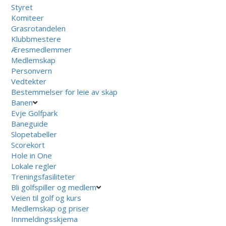
Styret
Komiteer
Grasrotandelen
Klubbmestere
Æresmedlemmer
Medlemskap
Personvern
Vedtekter
Bestemmelser for leie av skap
Banen
Evje Golfpark
Baneguide
Slopetabeller
Scorekort
Hole in One
Lokale regler
Treningsfasiliteter
Bli golfspiller og medlem
Veien til golf og kurs
Medlemskap og priser
Innmeldingsskjema