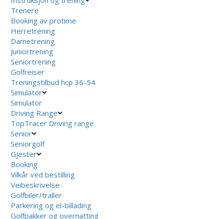
Trenere
Booking av protime
Herretrening
Dametrening
Juniortrening
Seniortrening
Golfreiser
Treningstilbud hcp 36-54
Simulator
Simulator
Driving Range
TopTracer Driving range
Senior
Seniorgolf
Gjester
Booking
Vilkår ved bestilling
Veibeskrivelse
Golfbiler/traller
Parkering og el-billading
Golfpakker og overnatting