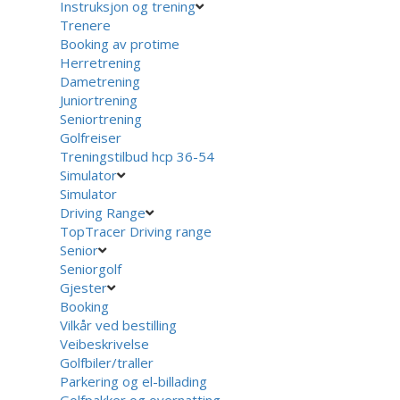
Instruksjon og trening
Trenere
Booking av protime
Herretrening
Dametrening
Juniortrening
Seniortrening
Golfreiser
Treningstilbud hcp 36-54
Simulator
Simulator
Driving Range
TopTracer Driving range
Senior
Seniorgolf
Gjester
Booking
Vilkår ved bestilling
Veibeskrivelse
Golfbiler/traller
Parkering og el-billading
Golfpakker og overnatting