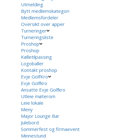
Utmelding
Bytt medlemskategori
Medlemsfordeler
Oversikt over apper
Turneringer
Turneringsliste
Proshop
Proshop
Kølletilpassing
Logoballer
Kontakt proshop
Evje GolfKro
Evje Golfkro
Ansatte Evje Golfkro
Utleie møterom
Leie lokale
Meny
Major Lounge Bar
Julebord
Sommerfest og firmaevent
Minnestund