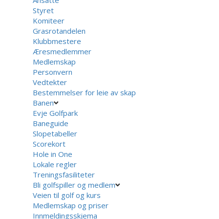
Styret
Komiteer
Grasrotandelen
Klubbmestere
Æresmedlemmer
Medlemskap
Personvern
Vedtekter
Bestemmelser for leie av skap
Banen
Evje Golfpark
Baneguide
Slopetabeller
Scorekort
Hole in One
Lokale regler
Treningsfasiliteter
Bli golfspiller og medlem
Veien til golf og kurs
Medlemskap og priser
Innmeldingsskjema