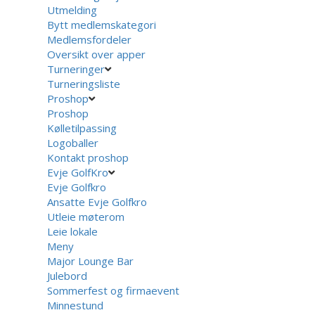
Utmelding
Bytt medlemskategori
Medlemsfordeler
Oversikt over apper
Turneringer
Turneringsliste
Proshop
Proshop
Kølletilpassing
Logoballer
Kontakt proshop
Evje GolfKro
Evje Golfkro
Ansatte Evje Golfkro
Utleie møterom
Leie lokale
Meny
Major Lounge Bar
Julebord
Sommerfest og firmaevent
Minnestund