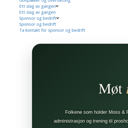
Ett slag av gangen
Ett slag av gangen
Sponsor og bedrift
Sponsor og bedrift
Ta kontakt for sponsor og bedrift
Møt
Folkene som holder Moss & R
administrasjon og trening til pros