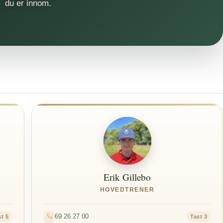
du er innom.
Erik Gillebo
HOVEDTRENER
69 26 27 00
t 5
Tast 3