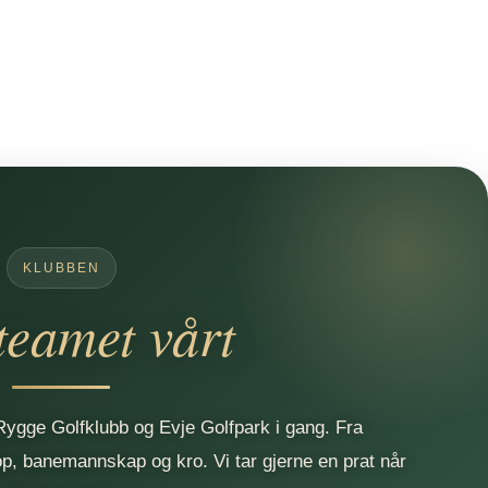
KLUBBEN
teamet vårt
ygge Golfklubb og Evje Golfpark i gang. Fra
hop, banemannskap og kro. Vi tar gjerne en prat når