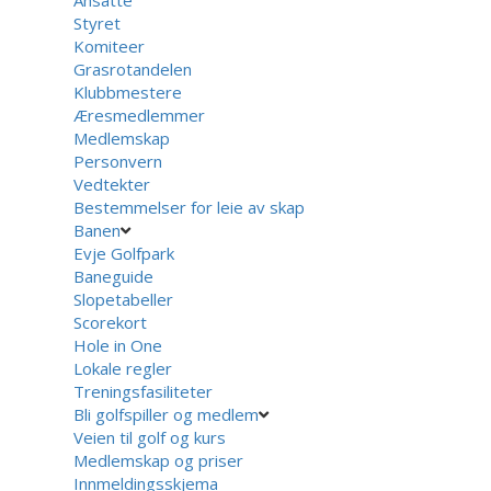
Styret
Komiteer
Grasrotandelen
Klubbmestere
Æresmedlemmer
Medlemskap
Personvern
Vedtekter
Bestemmelser for leie av skap
Banen
Evje Golfpark
Baneguide
Slopetabeller
Scorekort
Hole in One
Lokale regler
Treningsfasiliteter
Bli golfspiller og medlem
Veien til golf og kurs
Medlemskap og priser
Innmeldingsskjema