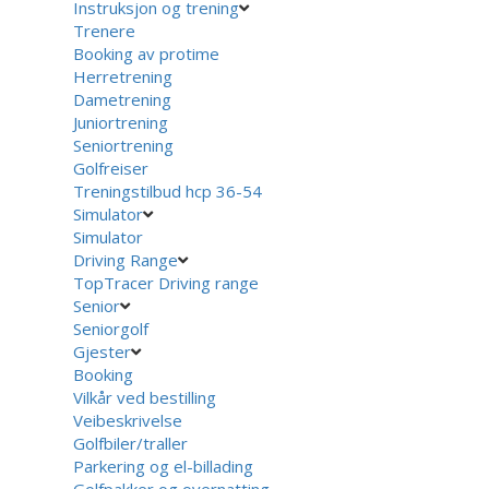
Instruksjon og trening
Trenere
Booking av protime
Herretrening
Dametrening
Juniortrening
Seniortrening
Golfreiser
Treningstilbud hcp 36-54
Simulator
Simulator
Driving Range
TopTracer Driving range
Senior
Seniorgolf
Gjester
Booking
Vilkår ved bestilling
Veibeskrivelse
Golfbiler/traller
Parkering og el-billading
Golfpakker og overnatting