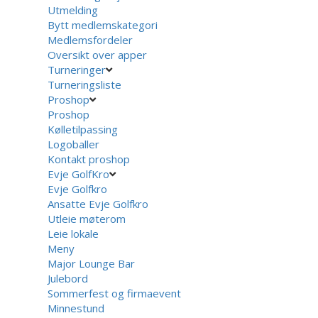
Utmelding
Bytt medlemskategori
Medlemsfordeler
Oversikt over apper
Turneringer
Turneringsliste
Proshop
Proshop
Kølletilpassing
Logoballer
Kontakt proshop
Evje GolfKro
Evje Golfkro
Ansatte Evje Golfkro
Utleie møterom
Leie lokale
Meny
Major Lounge Bar
Julebord
Sommerfest og firmaevent
Minnestund