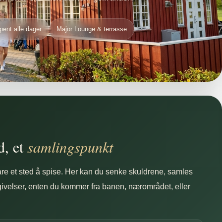
pent alle dager
Major Lounge & terrasse
d, et
samlingspunkt
are et sted å spise. Her kan du senke skuldrene, samles
givelser, enten du kommer fra banen, nærområdet, eller