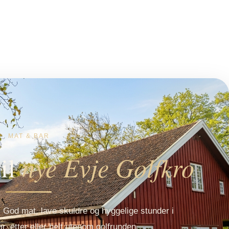
MAT & BAR
nye Evje Golfkro
il
 God mat, lave skuldre og hyggelige stunder i
r, etter eller helt utenom golfrunden.