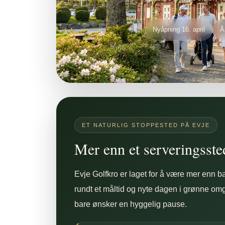
Nyåpning 16. april
Å
ET NATURLIG STOPPESTED PÅ EVJE
Mer enn et serveringsste
Evje Golfkro er laget for å være mer enn b
rundt et måltid og nyte dagen i grønne om
bare ønsker en hyggelig pause.