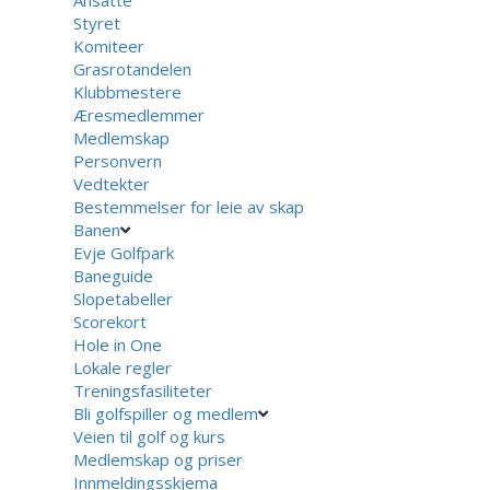
Styret
Komiteer
Grasrotandelen
Klubbmestere
Æresmedlemmer
Medlemskap
Personvern
Vedtekter
Bestemmelser for leie av skap
Banen
Evje Golfpark
Baneguide
Slopetabeller
Scorekort
Hole in One
Lokale regler
Treningsfasiliteter
Bli golfspiller og medlem
Veien til golf og kurs
Medlemskap og priser
Innmeldingsskjema