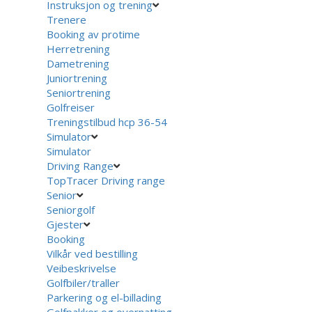
Instruksjon og trening
Trenere
Booking av protime
Herretrening
Dametrening
Juniortrening
Seniortrening
Golfreiser
Treningstilbud hcp 36-54
Simulator
Simulator
Driving Range
TopTracer Driving range
Senior
Seniorgolf
Gjester
Booking
Vilkår ved bestilling
Veibeskrivelse
Golfbiler/traller
Parkering og el-billading
Golfpakker og overnatting