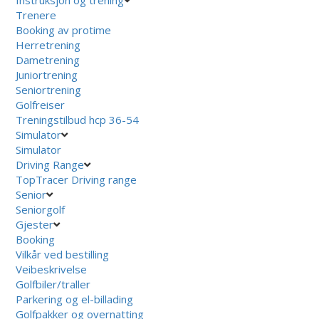
Trenere
Booking av protime
Herretrening
Dametrening
Juniortrening
Seniortrening
Golfreiser
Treningstilbud hcp 36-54
Simulator
Simulator
Driving Range
TopTracer Driving range
Senior
Seniorgolf
Gjester
Booking
Vilkår ved bestilling
Veibeskrivelse
Golfbiler/traller
Parkering og el-billading
Golfpakker og overnatting