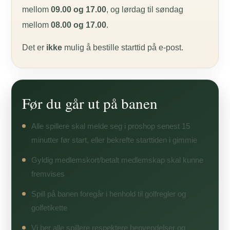
mellom
09.00 og 17.00
, og lørdag til søndag
mellom
08.00 og 17.00
.
Det er
ikke
mulig å bestille starttid på e-post.
Før du går ut på banen
Alle spillere skal melde seg i proshop senest 15
minutter før start, eller bekrefte starttiden i gimmie
Gyldig medlemskort/betalt medlemskap skal kunne
fremvises
Spill på banen foregår i henhold til golfregler og
golfetikette
Vi ber alle spillere respektere henvendelser og