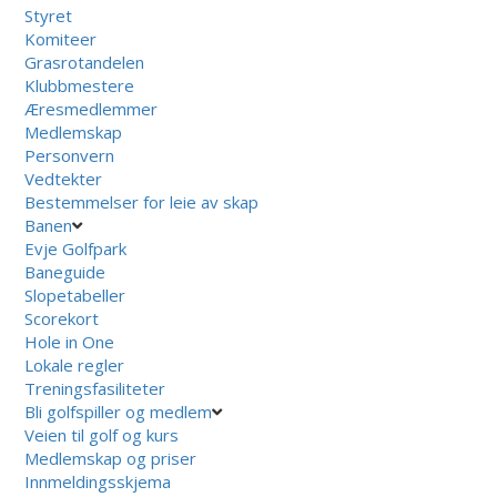
Styret
Komiteer
Grasrotandelen
Klubbmestere
Æresmedlemmer
Medlemskap
Personvern
Vedtekter
Bestemmelser for leie av skap
Banen
Evje Golfpark
Baneguide
Slopetabeller
Scorekort
Hole in One
Lokale regler
Treningsfasiliteter
Bli golfspiller og medlem
Veien til golf og kurs
Medlemskap og priser
Innmeldingsskjema