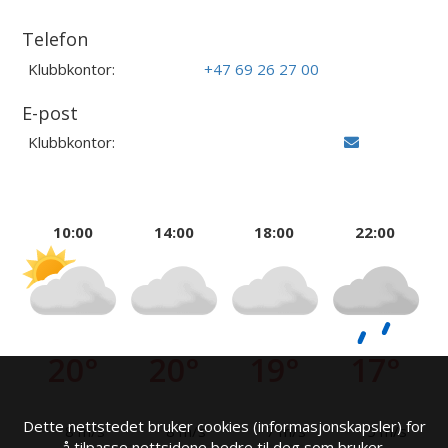
Telefon
Klubbkontor:
+47 69 26 27 00
E-post
Klubbkontor:
10:00
14:00
18:00
22:00
20°
20°
19°
17°
Dette nettstedet bruker cookies (informasjonskapsler) for
8 m/s
8 m/s
7 m/s
5 m/s
å tilpasse nettsidene bedre til deg som bruker.