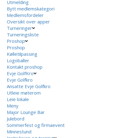
Utmelding
Bytt medlemskategori
Medlemsfordeler
Oversikt over apper
Turneringer
Turneringsliste
Proshop
Proshop
Kølletilpassing
Logoballer
Kontakt proshop
Evje GolfKro
Evje Golfkro
Ansatte Evje Golfkro
Utleie møterom
Leie lokale
Meny
Major Lounge Bar
Julebord
Sommerfest og firmaevent
Minnestund
Instruksjon og trening