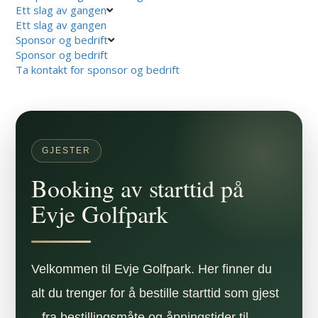
Ett slag av gangen
Ett slag av gangen
Sponsor og bedrift
Sponsor og bedrift
Ta kontakt for sponsor og bedrift
GJESTER
Booking av starttid på
Evje Golfpark
Velkommen til Evje Golfpark. Her finner du
alt du trenger for å bestille starttid som gjest
– fra bestillingsmåte og åpningstider til